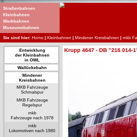
Straßenbahnen
Kleinbahnen
Werkbahnen
Museumsbahnen
Sie sind hier:
Home
|
Kleinbahnen
|
Mindener Kreisbahnen
|
mkb Fa
Krupp 4647 - DB "216 014-1
Entwicklung
der Kleinbahnen
in OWL
Wallückebahn
Mindener
Kreisbahnen
MKB Fahrzeuge
Schmalspur
MKB Fahrzeuge
Regelspur
mkb
Fahrzeuge nach 1978
mkb
Lokomotiven nach 1980