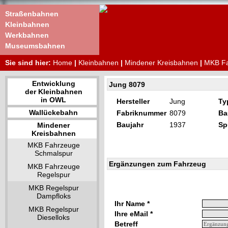
Straßenbahnen
Kleinbahnen
Werkbahnen
Museumsbahnen
Sie sind hier:
Home
|
Kleinbahnen
|
Mindener Kreisbahnen
|
MKB Fa
Entwicklung
Jung 8079
der Kleinbahnen
in OWL
Hersteller
Jung
Ty
Wallückebahn
Fabriknummer
8079
Ba
Baujahr
1937
Sp
Mindener
Kreisbahnen
MKB Fahrzeuge
Schmalspur
Ergänzungen zum Fahrzeug
MKB Fahrzeuge
Regelspur
MKB Regelspur
Dampfloks
Ihr Name *
MKB Regelspur
Ihre eMail *
Dieselloks
Betreff