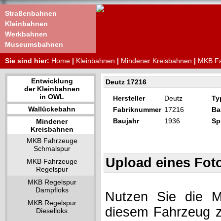
Straßenbahnen
Kleinbahnen
Werkbahnen
Museumsbahnen
Sie sind hier:
Home
|
Kleinbahnen
|
Mindener Kreisbahnen
|
MKB Fa
Entwicklung
Deutz 17216
der Kleinbahnen
in OWL
Hersteller
Deutz
Ty
Wallückebahn
Fabriknummer
17216
Ba
Baujahr
1936
Sp
Mindener
Kreisbahnen
MKB Fahrzeuge
Schmalspur
Upload eines Fot
MKB Fahrzeuge
Regelspur
MKB Regelspur
Dampfloks
Nutzen Sie die Mö
MKB Regelspur
diesem Fahrzeug z
Dieselloks