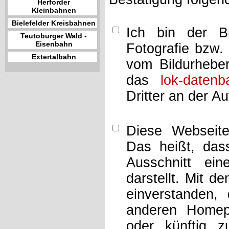
Herforder
Kleinbahnen
Bielefelder Kreisbahnen
Ich bin der Bi
Teutoburger Wald -
Eisenbahn
Fotografie bzw.
Extertalbahn
vom Bildurheber
das
lok-datenb
Dritter an der A
Diese Webseit
Das heißt, dass
Ausschnitt ei
darstellt. Mit d
einverstanden,
anderen Home
oder künftig z