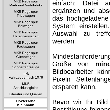
MKB Regelspur
einfach: Datei 
Miet- und Vorführloks
ergänzen und absc
MKB Regelspur
Triebwagen
das hochgeladene 
MKB Regelspur
System einstelle
Beiwagen
Auswahl zu treff
MKB Regelspur
Personenwagen
werden.
MKB Regelspur
Packwagen
MKB Regelspur
Mindestanforderung
Güterwagen
Größe von
min
MKB Regelspur
Sonderfahrzeuge
Bildbearbeiter kö
mkb
Fahrzeuge nach 1978
Pixeln Seitenlän
MKB
ersparen kann.
Anschlussgleise
Literatur und Quellen
Bevor wir Ihr Bil
Höxtersche
Kleinbahn
Bestätigung folgen