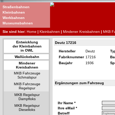
Straßenbahnen
Kleinbahnen
Werkbahnen
Museumsbahnen
Sie sind hier:
Home
|
Kleinbahnen
|
Mindener Kreisbahnen
|
MKB Fa
Entwicklung
Deutz 17216
der Kleinbahnen
in OWL
Hersteller
Deutz
Ty
Wallückebahn
Fabriknummer
17216
Ba
Baujahr
1936
Sp
Mindener
Kreisbahnen
MKB Fahrzeuge
Schmalspur
Ergänzungen zum Fahrzeug
MKB Fahrzeuge
Regelspur
MKB Regelspur
Dampfloks
Ihr Name *
MKB Regelspur
Ihre eMail *
Dieselloks
Betreff