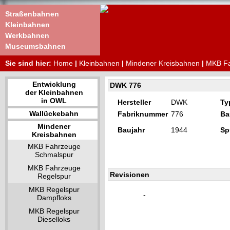
Straßenbahnen
Kleinbahnen
Werkbahnen
Museumsbahnen
Sie sind hier:
Home
|
Kleinbahnen
|
Mindener Kreisbahnen
|
MKB Fa
Entwicklung
DWK 776
der Kleinbahnen
in OWL
Hersteller
DWK
Ty
Wallückebahn
Fabriknummer
776
Ba
Mindener
Baujahr
1944
Sp
Kreisbahnen
MKB Fahrzeuge
Schmalspur
MKB Fahrzeuge
Revisionen
Regelspur
MKB Regelspur
-
Dampfloks
MKB Regelspur
Dieselloks