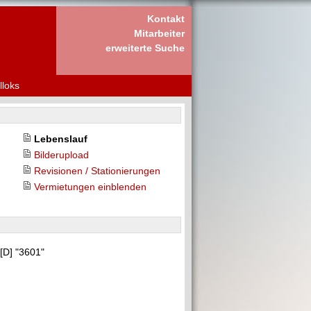
Kontakt
Mitarbeiter
erweiterte Suche
lloks
Lebenslauf
Bilderupload
Revisionen / Stationierungen
Vermietungen einblenden
[D] "3601"