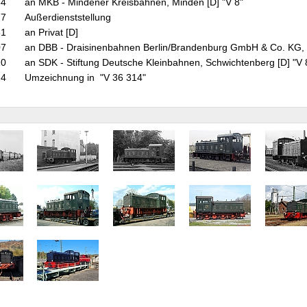
54
an MKB - Mindener Kreisbahnen, Minden [D] "V 8"
77
Außerdienststellung
81
an Privat [D]
07
an DBB - Draisinenbahnen Berlin/Brandenburg GmbH & Co. KG,
10
an SDK - Stiftung Deutsche Kleinbahnen, Schwichtenberg [D] "V
24
Umzeichnung in "V 36 314"