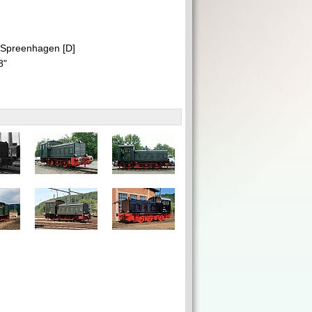
 Spreenhagen [D]
 8"