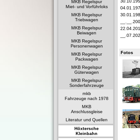
30.10.19
MKB Regelspur
Miet- und Vorführloks
04.01.19
MKB Regelspur
30.01.19
Triebwagen
__.__.20
MKB Regelspur
22.04.20
Beiwagen
__.07.20
MKB Regelspur
Personenwagen
Fotos
MKB Regelspur
Packwagen
MKB Regelspur
Güterwagen
MKB Regelspur
Sonderfahrzeuge
mkb
Fahrzeuge nach 1978
MKB
Anschlussgleise
Literatur und Quellen
Höxtersche
Kleinbahn