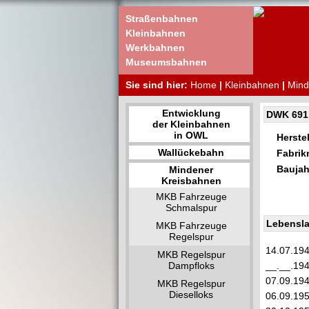
Straßenbahnen
Kleinbahnen
Werkbahnen
Museumsbahnen
Sie sind hier:
Home
|
Kleinbahnen
|
Mind
Entwicklung
DWK 691
der Kleinbahnen
in OWL
Herstel
Wallückebahn
Fabri
Baujah
Mindener
Kreisbahnen
MKB Fahrzeuge
Schmalspur
Lebensla
MKB Fahrzeuge
Regelspur
14.07.19
MKB Regelspur
Dampfloks
__.__.19
07.09.19
MKB Regelspur
Dieselloks
06.09.19