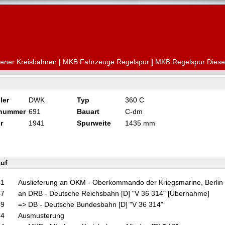
ener Kreisbahnen
|
MKB Fahrzeuge Regelspur
|
MKB Regelspur Diese
ler
DWK
Typ
360 C
knummer
691
Bauart
C-dm
r
1941
Spurweite
1435 mm
uf
41
Auslieferung an OKM - Oberkommando der Kriegsmarine, Berlin 
47
an DRB - Deutsche Reichsbahn [D] "V 36 314" [Übernahme]
49
=> DB - Deutsche Bundesbahn [D] "V 36 314"
54
Ausmusterung