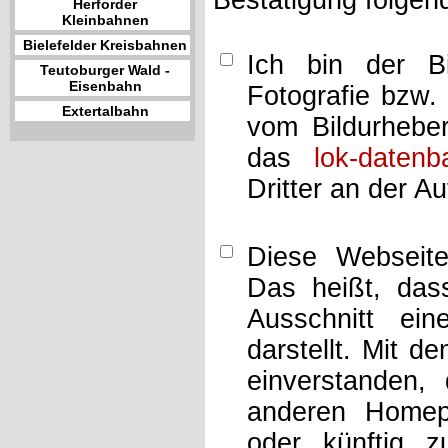
Bestätigung folgen
Herforder
Kleinbahnen
Bielefelder Kreisbahnen
Ich bin der Bi
Teutoburger Wald -
Eisenbahn
Fotografie bzw.
Extertalbahn
vom Bildurheber
das
lok-datenb
Dritter an der A
Diese Webseit
Das heißt, dass
Ausschnitt ei
darstellt. Mit d
einverstanden,
anderen Home
oder künftig z