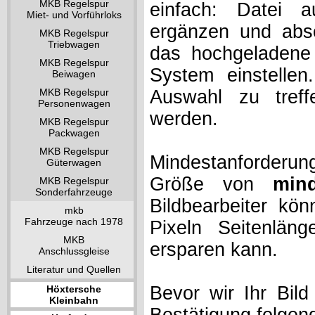
MKB Regelspur
einfach: Datei 
Miet- und Vorführloks
ergänzen und absc
MKB Regelspur
Triebwagen
das hochgeladene 
MKB Regelspur
System einstelle
Beiwagen
MKB Regelspur
Auswahl zu treff
Personenwagen
werden.
MKB Regelspur
Packwagen
MKB Regelspur
Mindestanforderung
Güterwagen
Größe von
min
MKB Regelspur
Sonderfahrzeuge
Bildbearbeiter kö
mkb
Fahrzeuge nach 1978
Pixeln Seitenlän
MKB
ersparen kann.
Anschlussgleise
Literatur und Quellen
Bevor wir Ihr Bil
Höxtersche
Kleinbahn