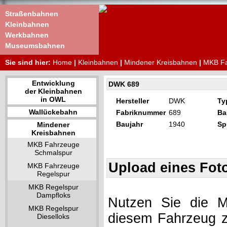
Straßenbahnen
Kleinbahnen
Werkbahnen
Museumsbahnen
Sie sind hier:
Home
|
Kleinbahnen
|
Mindener Kreisbahnen
|
MKB Fa
Entwicklung
DWK 689
der Kleinbahnen
in OWL
Hersteller
DWK
Ty
Wallückebahn
Fabriknummer
689
Ba
Baujahr
1940
Sp
Mindener
Kreisbahnen
MKB Fahrzeuge
Schmalspur
Upload eines Fot
MKB Fahrzeuge
Regelspur
MKB Regelspur
Dampfloks
Nutzen Sie die Mö
MKB Regelspur
diesem Fahrzeug z
Dieselloks