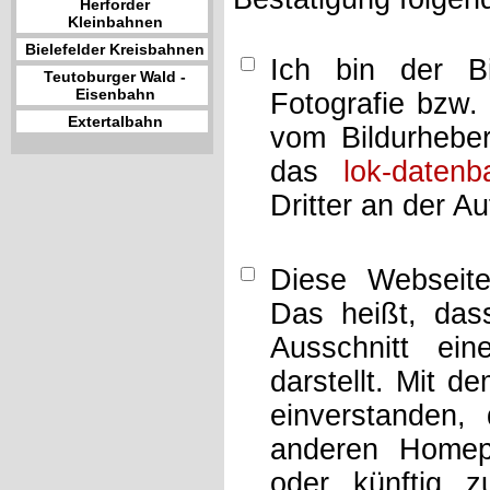
Herforder
Kleinbahnen
Bielefelder Kreisbahnen
Ich bin der Bi
Teutoburger Wald -
Eisenbahn
Fotografie bzw.
Extertalbahn
vom Bildurheber
das
lok-datenb
Dritter an der A
Diese Webseit
Das heißt, dass
Ausschnitt ei
darstellt. Mit d
einverstanden,
anderen Home
oder künftig z