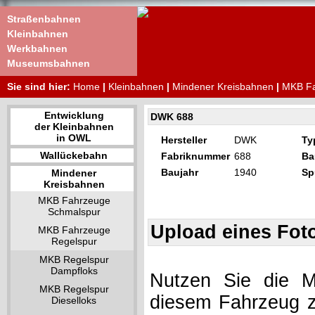
Straßenbahnen
Kleinbahnen
Werkbahnen
Museumsbahnen
Sie sind hier:
Home
|
Kleinbahnen
|
Mindener Kreisbahnen
|
MKB Fa
Entwicklung
DWK 688
der Kleinbahnen
in OWL
Hersteller
DWK
Ty
Wallückebahn
Fabriknummer
688
Ba
Baujahr
1940
Sp
Mindener
Kreisbahnen
MKB Fahrzeuge
Schmalspur
Upload eines Fot
MKB Fahrzeuge
Regelspur
MKB Regelspur
Dampfloks
Nutzen Sie die Mö
MKB Regelspur
diesem Fahrzeug z
Dieselloks