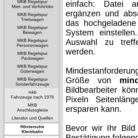
MKB Regelspur
einfach: Datei 
Miet- und Vorführloks
ergänzen und absc
MKB Regelspur
Triebwagen
das hochgeladene 
MKB Regelspur
System einstelle
Beiwagen
Auswahl zu treff
MKB Regelspur
Personenwagen
werden.
MKB Regelspur
Packwagen
MKB Regelspur
Mindestanforderung
Güterwagen
Größe von
min
MKB Regelspur
Sonderfahrzeuge
Bildbearbeiter kö
mkb
Fahrzeuge nach 1978
Pixeln Seitenlän
MKB
ersparen kann.
Anschlussgleise
Literatur und Quellen
Bevor wir Ihr Bil
Höxtersche
Kleinbahn
Bestätigung folgen