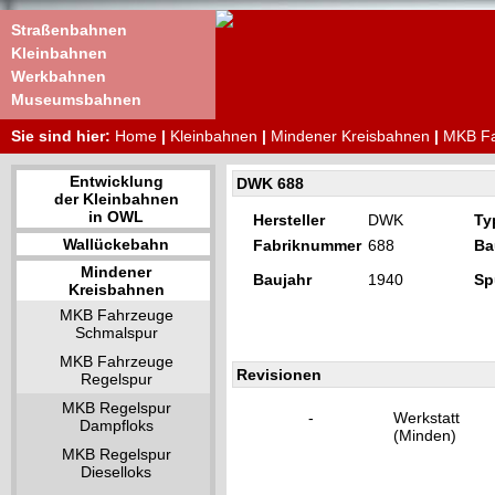
Straßenbahnen
Kleinbahnen
Werkbahnen
Museumsbahnen
Sie sind hier:
Home
|
Kleinbahnen
|
Mindener Kreisbahnen
|
MKB Fa
Entwicklung
DWK 688
der Kleinbahnen
in OWL
Hersteller
DWK
Ty
Wallückebahn
Fabriknummer
688
Ba
Mindener
Baujahr
1940
Sp
Kreisbahnen
MKB Fahrzeuge
Schmalspur
MKB Fahrzeuge
Revisionen
Regelspur
MKB Regelspur
-
Werkstat
Dampfloks
(Minden)
MKB Regelspur
Dieselloks