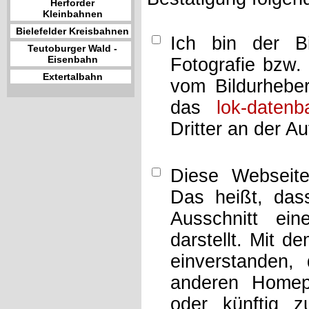
Herforder
Kleinbahnen
Bielefelder Kreisbahnen
Ich bin der Bi
Teutoburger Wald -
Eisenbahn
Fotografie bzw.
Extertalbahn
vom Bildurheber
das
lok-datenb
Dritter an der A
Diese Webseit
Das heißt, dass
Ausschnitt ei
darstellt. Mit d
einverstanden,
anderen Home
oder künftig z