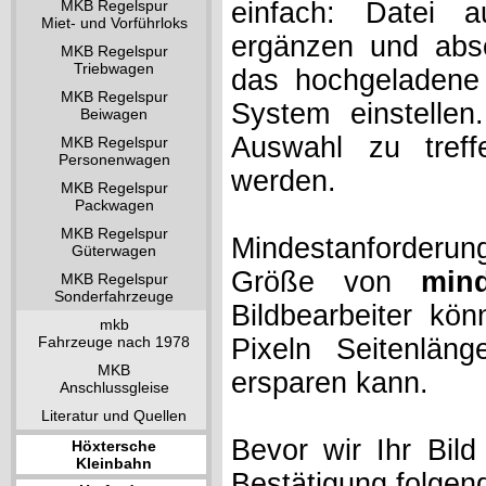
MKB Regelspur
einfach: Datei 
Miet- und Vorführloks
ergänzen und absc
MKB Regelspur
Triebwagen
das hochgeladene 
MKB Regelspur
System einstelle
Beiwagen
Auswahl zu treff
MKB Regelspur
Personenwagen
werden.
MKB Regelspur
Packwagen
MKB Regelspur
Mindestanforderung
Güterwagen
Größe von
min
MKB Regelspur
Sonderfahrzeuge
Bildbearbeiter kö
mkb
Fahrzeuge nach 1978
Pixeln Seitenlän
MKB
ersparen kann.
Anschlussgleise
Literatur und Quellen
Bevor wir Ihr Bil
Höxtersche
Kleinbahn
Bestätigung folgen