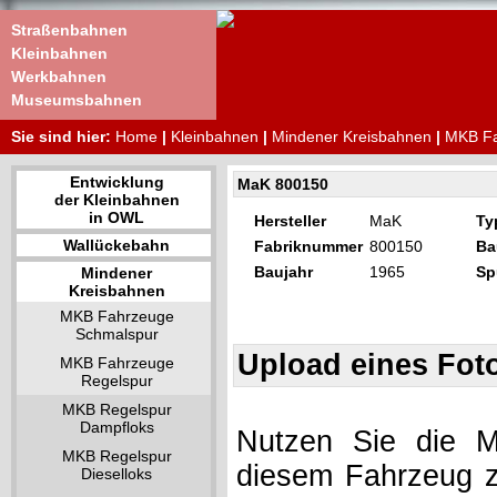
Straßenbahnen
Kleinbahnen
Werkbahnen
Museumsbahnen
Sie sind hier:
Home
|
Kleinbahnen
|
Mindener Kreisbahnen
|
MKB Fa
Entwicklung
MaK 800150
der Kleinbahnen
in OWL
Hersteller
MaK
Ty
Wallückebahn
Fabriknummer
800150
Ba
Baujahr
1965
Sp
Mindener
Kreisbahnen
MKB Fahrzeuge
Schmalspur
Upload eines Fot
MKB Fahrzeuge
Regelspur
MKB Regelspur
Dampfloks
Nutzen Sie die Mö
MKB Regelspur
diesem Fahrzeug z
Dieselloks