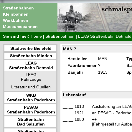
Straßenbahnen
Kleinbahnen
Werkbahnen
Museumsbahnen
Sie sind hier:
Home
|
Straßenbahnen
|
LEAG Straßenbahn Detmold
Stadtwerke Bielefeld
MAN ?
Straßenbahn Minden
Hersteller
MAN
Ty
LEAG
Fabriknummer
?
Ba
Straßenbahn Detmold
Baujahr
1913
Sp
LEAG
Fahrzeuge
Literatur und Quellen
Lebenslauf
WKB
Straßenbahn Paderborn
__.__.1913
Auslieferung an LEAG 
PESAG
Straßenbahn Paderborn
__.__.1921
an PESAG - Paderborn
Straßenbahn
__.__.1950
++
Bad Salzuflen
[Fahrgestell für Auf
Straßenbahn