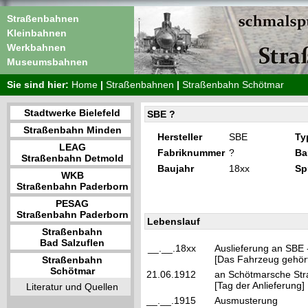
Straßenbahnen
Kleinbahnen
Werkbahnen
Museumsbahnen
Sie sind hier:
Home
|
Straßenbahnen
|
Straßenbahn Schötmar
Stadtwerke Bielefeld
SBE ?
Straßenbahn Minden
Hersteller
SBE
Ty
LEAG
Fabriknummer
?
Ba
Straßenbahn Detmold
Baujahr
18xx
Sp
WKB
Straßenbahn Paderborn
PESAG
Straßenbahn Paderborn
Lebenslauf
Straßenbahn
Bad Salzuflen
__.__.18xx
Auslieferung an SBE 
[Das Fahrzeug gehört
Straßenbahn
Schötmar
21.06.1912
an Schötmarsche St
[Tag der Anlieferung]
Literatur und Quellen
__.__.1915
Ausmusterung