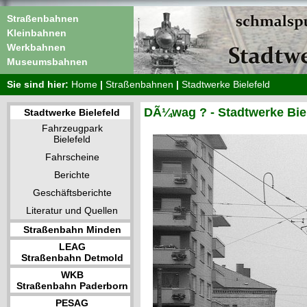
Straßenbahnen
Kleinbahnen
Werkbahnen
Museumsbahnen
Sie sind hier:
Home
|
Straßenbahnen
|
Stadtwerke Bielefeld
DÃ¼wag ? - Stadtwerke Biel
Stadtwerke Bielefeld
Fahrzeugpark
Bielefeld
Fahrscheine
Berichte
Geschäftsberichte
Literatur und Quellen
Straßenbahn Minden
LEAG
Straßenbahn Detmold
WKB
Straßenbahn Paderborn
PESAG