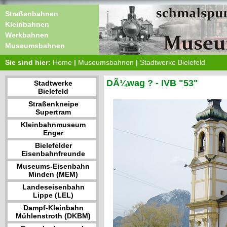
Straßenbahnen
Kleinbahnen
Werkbahnen
Museumsbahnen
Sie sind hier:
Home
|
Museumsbahnen
|
Stadtwerke Bielefeld
DÃ¼wag ? - IVB "53"
Stadtwerke
Bielefeld
Straßenkneipe
Supertram
Kleinbahnmuseum
Enger
Bielefelder
Eisenbahnfreunde
Museums-Eisenbahn
Minden (MEM)
Landeseisenbahn
Lippe (LEL)
Dampf-Kleinbahn
Mühlenstroth (DKBM)