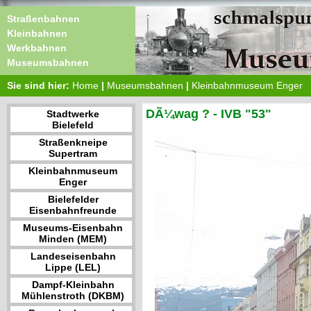
Straßenbahnen
Kleinbahnen
Werkbahnen
Museumsbahnen
Sie sind hier:
Home
|
Museumsbahnen
|
Kleinbahnmuseum Enger
DÃ¼wag ? - IVB "53"
Stadtwerke
Bielefeld
Straßenkneipe
Supertram
Kleinbahnmuseum
Enger
Bielefelder
Eisenbahnfreunde
Museums-Eisenbahn
Minden (MEM)
Landeseisenbahn
Lippe (LEL)
Dampf-Kleinbahn
Mühlenstroth (DKBM)