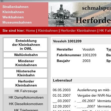
Straßenbahnen
Kleinbahnen
Werkbahnen
Museumsbahnen
Sie sind hier:
Home
|
Kleinbahnen
|
Herforder Kleinbahnen
|
HK Fah
Entwicklung
Vossloh 1001209
der Kleinbahnen
in OWL
Hersteller
Vossloh
Ty
Wallückebahn
Fabriknummer
1001209
Ba
Baujahr
2003
Sp
Mindener
Kreisbahnen
Höxtersche
Kleinbahn
Lebenslauf
Herforder
Kleinbahnen
06.05.2003
Auslieferung an mkb
HK Fahrzeuge
01.01.2007
Vergabe der NVR-Nu
HK Dampflokomotiven
__.03.2007
-
__.05.2007
Vermiet
HK Diesellokomotiven
12.09.2007
-
__.__.2007
Vermiet
HK Triebwagen