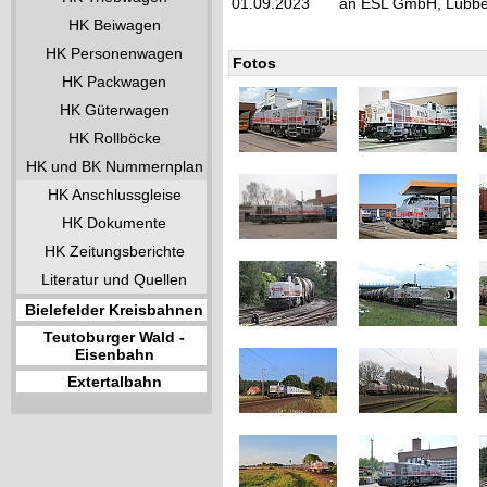
01.09.2023
an ESL GmbH, Lübbe
HK Beiwagen
HK Personenwagen
Fotos
HK Packwagen
HK Güterwagen
HK Rollböcke
HK und BK Nummernplan
HK Anschlussgleise
HK Dokumente
HK Zeitungsberichte
Literatur und Quellen
Bielefelder Kreisbahnen
Teutoburger Wald -
Eisenbahn
Extertalbahn