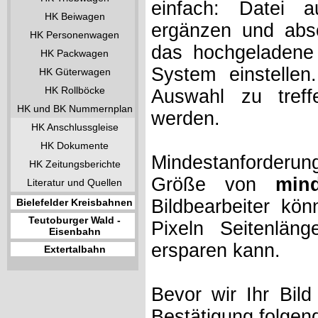
einfach: Datei 
HK Beiwagen
ergänzen und absc
HK Personenwagen
das hochgeladene 
HK Packwagen
System einstelle
HK Güterwagen
HK Rollböcke
Auswahl zu treff
HK und BK Nummernplan
werden.
HK Anschlussgleise
HK Dokumente
Mindestanforderung
HK Zeitungsberichte
Größe von
min
Literatur und Quellen
Bildbearbeiter kö
Bielefelder Kreisbahnen
Teutoburger Wald -
Pixeln Seitenlän
Eisenbahn
ersparen kann.
Extertalbahn
Bevor wir Ihr Bil
Bestätigung folgen