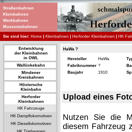
Straßenbahnen
Kleinbahnen
Werkbahnen
Museumsbahnen
Sie sind hier:
Home
|
Kleinbahnen
|
Herforder Kleinbahnen
|
HK Fah
Entwicklung
HaWa ?
der Kleinbahnen
in OWL
Hersteller
HaWa
Ty
Wallückebahn
Fabriknummer
?
Ba
Baujahr
1910
Sp
Mindener
Kreisbahnen
Höxtersche
Kleinbahn
Upload eines Fot
Herforder
Kleinbahnen
HK Fahrzeuge
Nutzen Sie die Mö
HK Dampflokomotiven
HK Diesellokomotiven
diesem Fahrzeug z
HK Triebwagen