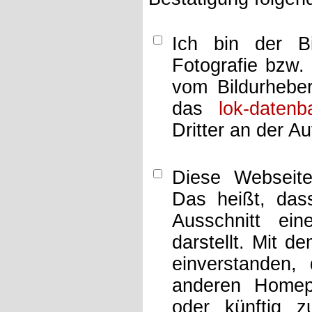
Ich bin der Bi
Fotografie bzw.
vom Bildurheber
das
lok-datenb
Dritter an der A
Diese Webseit
Das heißt, dass
Ausschnitt ei
darstellt. Mit d
einverstanden,
anderen Home
oder künftig z