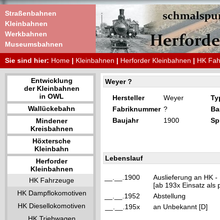
Straßenbahnen
Kleinbahnen
Werkbahnen
Museumsbahnen
Sie sind hier:
Home
|
Kleinbahnen
|
Herforder Kleinbahnen
|
HK Fah
Entwicklung
Weyer ?
der Kleinbahnen
in OWL
Hersteller
Weyer
Ty
Wallückebahn
Fabriknummer
?
Ba
Baujahr
1900
Sp
Mindener
Kreisbahnen
Höxtersche
Kleinbahn
Lebenslauf
Herforder
Kleinbahnen
__.__.1900
Auslieferung an HK -
HK Fahrzeuge
[ab 193x Einsatz als
HK Dampflokomotiven
__.__.1952
Abstellung
HK Diesellokomotiven
__.__.195x
an Unbekannt [D]
HK Triebwagen