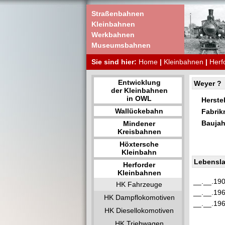
Straßenbahnen
Kleinbahnen
Werkbahnen
Museumsbahnen
Sie sind hier:
Home
|
Kleinbahnen
|
Herf
Entwicklung
Weyer ?
der Kleinbahnen
in OWL
Herstel
Wallückebahn
Fabri
Baujah
Mindener
Kreisbahnen
Höxtersche
Kleinbahn
Lebensla
Herforder
Kleinbahnen
__.__.19
HK Fahrzeuge
__.__.19
HK Dampflokomotiven
__.__.19
HK Diesellokomotiven
HK Triebwagen