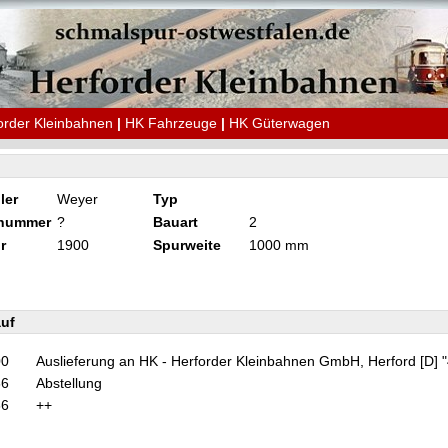
order Kleinbahnen
|
HK Fahrzeuge
|
HK Güterwagen
ler
Weyer
Typ
knummer
?
Bauart
2
r
1900
Spurweite
1000 mm
uf
00
Auslieferung an HK - Herforder Kleinbahnen GmbH, Herford [D] 
66
Abstellung
66
++