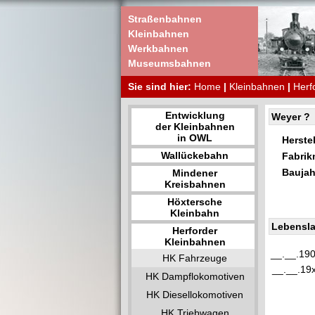
Straßenbahnen
Kleinbahnen
Werkbahnen
Museumsbahnen
Sie sind hier:
Home
|
Kleinbahnen
|
Herf
Entwicklung
Weyer ?
der Kleinbahnen
in OWL
Herstel
Wallückebahn
Fabri
Baujah
Mindener
Kreisbahnen
Höxtersche
Kleinbahn
Lebensla
Herforder
Kleinbahnen
__.__.19
HK Fahrzeuge
__.__.19
HK Dampflokomotiven
HK Diesellokomotiven
HK Triebwagen