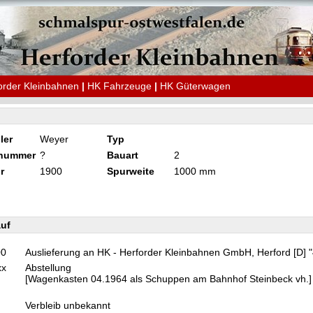
order Kleinbahnen
|
HK Fahrzeuge
|
HK Güterwagen
ler
Weyer
Typ
knummer
?
Bauart
2
r
1900
Spurweite
1000 mm
uf
00
Auslieferung an HK - Herforder Kleinbahnen GmbH, Herford [D] 
xx
Abstellung
[Wagenkasten 04.1964 als Schuppen am Bahnhof Steinbeck vh.]
Verbleib unbekannt