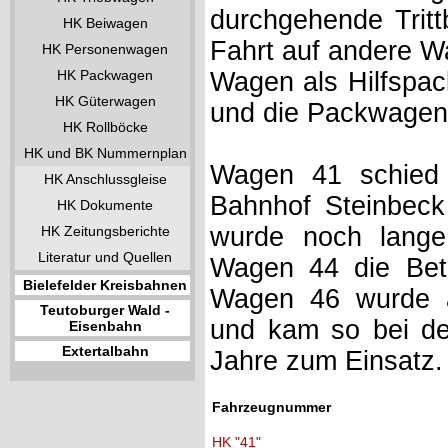
durchgehende Tritt
HK Beiwagen
Fahrt auf andere W
HK Personenwagen
HK Packwagen
Wagen als Hilfspac
HK Güterwagen
und die Packwage
HK Rollböcke
HK und BK Nummernplan
Wagen 41 schied
HK Anschlussgleise
Bahnhof Steinbeck
HK Dokumente
wurde noch lange
HK Zeitungsberichte
Literatur und Quellen
Wagen 44 die Betri
Bielefelder Kreisbahnen
Wagen 46 wurde al
Teutoburger Wald -
und kam so bei den
Eisenbahn
Extertalbahn
Jahre zum Einsatz.
Fahrzeugnummer
HK "41"