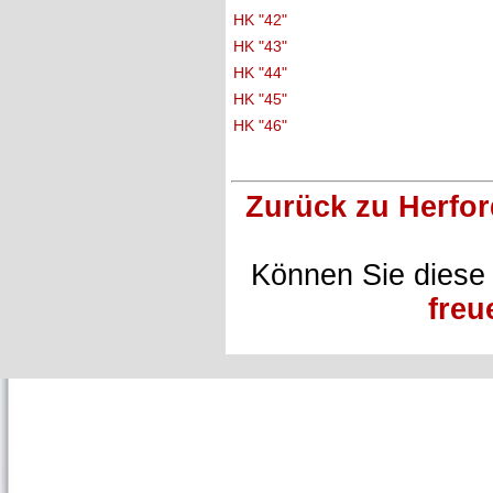
HK "42"
HK "43"
HK "44"
HK "45"
HK "46"
Zurück zu Herfo
Können Sie diese
freu