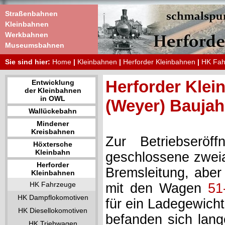
Straßenbahnen
Kleinbahnen
Werkbahnen
Museumsbahnen
Sie sind hier:
Home
|
Kleinbahnen
|
Herforder Kleinbahnen
|
HK Fah
Herforder Klei
Entwicklung
der Kleinbahnen
in OWL
(Weyer) Baujah
Wallückebahn
Mindener
Kreisbahnen
Zur Betriebseröf
Höxtersche
Kleinbahn
geschlossene zwei
Herforder
Bremsleitung, aber
Kleinbahnen
HK Fahrzeuge
mit den Wagen
51
HK Dampflokomotiven
für ein Ladegewich
HK Diesellokomotiven
befanden sich lang
HK Triebwagen