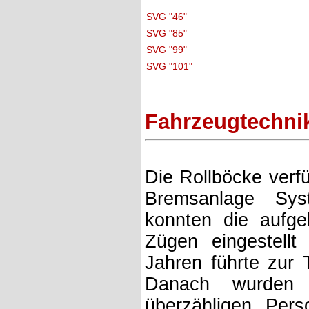
SVG "46"
SVG "85"
SVG "99"
SVG "101"
Fahrzeugtechni
Die Rollböcke verfü
Bremsanlage Sys
konnten die aufge
Zügen eingestellt
Jahren führte zur
Danach wurden 
überzähligen Per