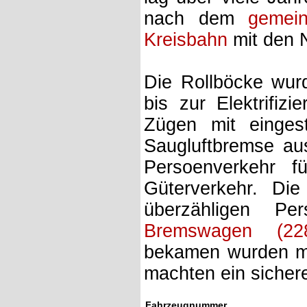
nach dem
gemei
Kreisbahn
mit den 
Die Rollböcke wur
bis zur Elektrifiz
Zügen mit eingest
Saugluftbremse aus
Persoenverkehr 
Güterverkehr. Di
überzähligen P
Bremswagen (228
bekamen wurden mi
machten ein sicher
Fahrzeugnummer