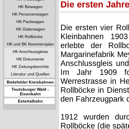
Die ersten Jahr
HK Beiwagen
HK Personenwagen
HK Packwagen
Die ersten vier Ro
HK Güterwagen
Kleinbahnen 1903
HK Rollböcke
erlebte der Rollb
HK und BK Nummernplan
HK Anschlussgleise
Margarinefabrik Mey
HK Dokumente
Anschlussgleis und
HK Zeitungsberichte
Im Jahr 1909 fo
Literatur und Quellen
Werrestrasse in He
Bielefelder Kreisbahnen
Rollböcke in Dienst
Teutoburger Wald -
Eisenbahn
den Fahrzeugpark d
Extertalbahn
1912 wurden durc
Rollböcke (die spä