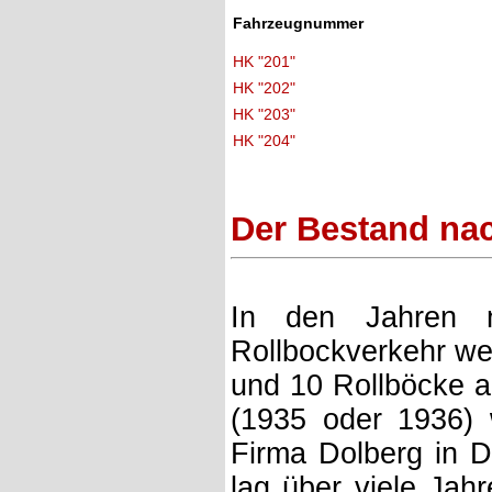
Fahrzeugnummer
HK "201"
HK "202"
HK "203"
HK "204"
Der Bestand na
In den Jahren 
Rollbockverkehr wei
und 10 Rollböcke a
(1935 oder 1936) 
Firma Dolberg in 
lag über viele Jah