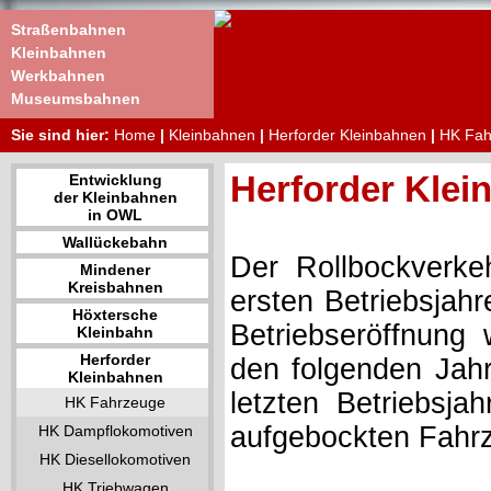
Straßenbahnen
Kleinbahnen
Werkbahnen
Museumsbahnen
Sie sind hier:
Home
|
Kleinbahnen
|
Herforder Kleinbahnen
|
HK Fah
Herforder Klei
Entwicklung
der Kleinbahnen
in OWL
Wallückebahn
Der Rollbockverke
Mindener
Kreisbahnen
ersten Betriebsjahr
Höxtersche
Betriebseröffnung 
Kleinbahn
Herforder
den folgenden Jahr
Kleinbahnen
letzten Betriebsja
HK Fahrzeuge
aufgebockten Fahrz
HK Dampflokomotiven
HK Diesellokomotiven
HK Triebwagen