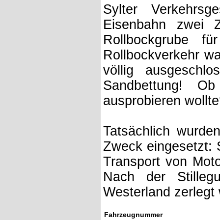
Sylter Verkehrsg
Eisenbahn zwei 
Rollbockgrube fü
Rollbockverkehr war
völlig ausgeschl
Sandbettung! O
ausprobieren wollt
Tatsächlich wurden
Zweck eingesetzt: 
Transport von Mot
Nach der Stilleg
Westerland zerlegt
Fahrzeugnummer