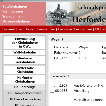
Straßenbahnen
Kleinbahnen
Werkbahnen
Museumsbahnen
Sie sind hier:
Home
|
Kleinbahnen
|
Herforder Kleinbahnen
|
HK Fah
Entwicklung
Weyer ?
der Kleinbahnen
in OWL
Hersteller
Weyer
Ty
Wallückebahn
Fabriknummer
?
Ba
Baujahr
1907
Sp
Mindener
Kreisbahnen
Höxtersche
Kleinbahn
Lebenslauf
Herforder
Kleinbahnen
__.__.1907
Auslieferung an HK 
HK Fahrzeuge
__.08.1966
Abstellung
HK Dampflokomotiven
HK Diesellokomotiven
Verbleib unbekannt
HK Triebwagen