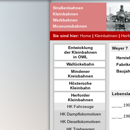
Straßenbahnen
Kleinbahnen
Werkbahnen
Museumsbahnen
Sie sind hier:
Home
|
Kleinbahnen
|
Herf
Entwicklung
Weyer ?
der Kleinbahnen
in OWL
Herstel
Wallückebahn
Fabri
Baujah
Mindener
Kreisbahnen
Höxtersche
Kleinbahn
Lebensla
Herforder
Kleinbahnen
__.__.19
HK Fahrzeuge
HK Dampflokomotiven
__.__.19
HK Diesellokomotiven
HK Triebwagen