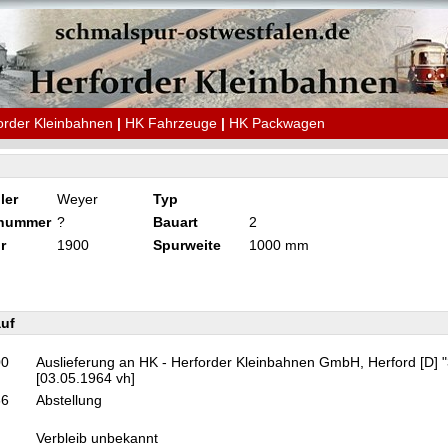
order Kleinbahnen
|
HK Fahrzeuge
|
HK Packwagen
ler
Weyer
Typ
knummer
?
Bauart
2
r
1900
Spurweite
1000 mm
uf
00
Auslieferung an HK - Herforder Kleinbahnen GmbH, Herford [D] 
[03.05.1964 vh]
66
Abstellung
Verbleib unbekannt