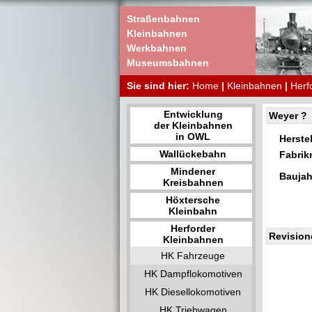
Straßenbahnen
Kleinbahnen
Werkbahnen
Museumsbahnen
Sie sind hier:
Home
|
Kleinbahnen
|
Herf
Entwicklung
Weyer ?
der Kleinbahnen
in OWL
Herstel
Wallückebahn
Fabri
Mindener
Baujah
Kreisbahnen
Höxtersche
Kleinbahn
Herforder
Revision
Kleinbahnen
HK Fahrzeuge
HK Dampflokomotiven
HK Diesellokomotiven
HK Triebwagen