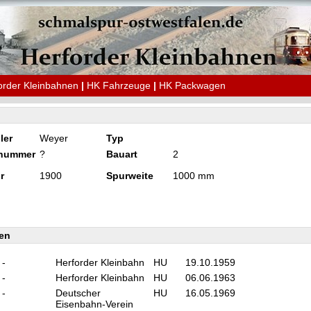
order Kleinbahnen
|
HK Fahrzeuge
|
HK Packwagen
ler
Weyer
Typ
knummer
?
Bauart
2
r
1900
Spurweite
1000 mm
en
-
Herforder Kleinbahn
HU
19.10.1959
-
Herforder Kleinbahn
HU
06.06.1963
-
Deutscher
HU
16.05.1969
Eisenbahn-Verein