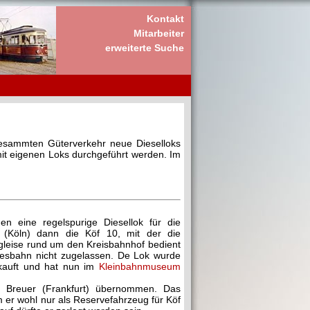
Kontakt
Mitarbeiter
erweiterte Suche
 gesammten Güterverkehr neue Dieselloks
it eigenen Loks durchgeführt werden. Im
en eine regelspurige Diesellok für die
z (Köln) dann die Köf 10, mit der die
gleise rund um den Kreisbahnhof bedient
desbahn nicht zugelassen. De Lok wurde
rkauft und hat nun im
Kleinbahnmuseum
a Breuer (Frankfurt) übernommen. Das
 er wohl nur als Reservefahrzeug für Köf