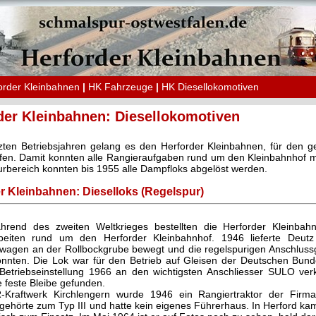
order Kleinbahnen
|
HK Fahrzeuge
|
HK Diesellokomotiven
der Kleinbahnen: Diesellokomotiven
tzten Betriebsjahren gelang es den Herforder Kleinbahnen, für den
fen. Damit konnten alle Rangieraufgaben rund um den Kleinbahnhof m
rbereich konnten bis 1955 alle Dampfloks abgelöst werden.
r Kleinbahnen: Dieselloks (Regelspur)
rend des zweiten Weltkrieges bestellten die Herforder Kleinbahn
beiten rund um den Herforder Kleinbahnhof. 1946 lieferte Deut
wagen an der Rollbockgrube bewegt und die regelspurigen Anschluss
nnten. Die Lok war für den Betrieb auf Gleisen der Deutschen Bun
Betriebseinstellung 1966 an den wichtigsten Anschliesser SULO ve
 feste Bleibe gefunden.
Kraftwerk Kirchlengern wurde 1946 ein Rangiertraktor der Firm
ehörte zum Typ III und hatte kein eigenes Führerhaus. In Herford kam