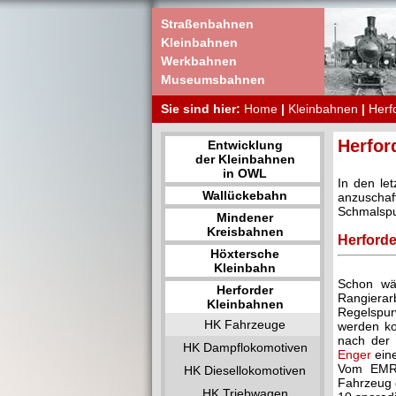
Straßenbahnen
Kleinbahnen
Werkbahnen
Museumsbahnen
Sie sind hier:
Home
|
Kleinbahnen
|
Herf
Herfor
Entwicklung
der Kleinbahnen
in OWL
In den le
Wallückebahn
anzuschaf
Schmalspu
Mindener
Kreisbahnen
Herforde
Höxtersche
Kleinbahn
Schon wäh
Herforder
Rangierar
Kleinbahnen
Regelspur
HK Fahrzeuge
werden ko
nach der 
HK Dampflokomotiven
Enger
eine
Vom EMR-
HK Diesellokomotiven
Fahrzeug g
HK Triebwagen