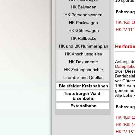
10 sporadi
HK Beiwagen
Fahrzeu
HK Personenwagen
HK "Köf 1
HK Packwagen
HK "V 11"
HK Güterwagen
HK Rollböcke
HK und BK Nummernplan
Herforde
HK Anschlussgleise
Anfang de
HK Dokumente
Dampflok
HK Zeitungsberichte
zwei Dies
Betriebsj
Literatur und Quellen
vor Güter
1959 wur
Bielefelder Kreisbahnen
genommen.
Teutoburger Wald -
Alle Loks 
Eisenbahn
Extertalbahn
Fahrzeu
HK "Köf 1
HK "Köf 1
HK "V 15"