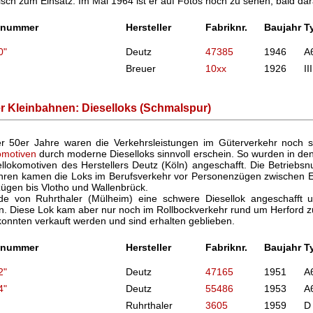
sch zum Einsatz. Im Mai 1964 ist er auf Fotos noch zu sehen, bald dara
gnummer
Hersteller
Fabriknr.
Baujahr
T
0"
Deutz
47385
1946
A
Breuer
10xx
1926
III
r Kleinbahnen: Dieselloks (Schmalspur)
r 50er Jahre waren die Verkehrsleistungen im Güterverkehr noch 
omotiven
durch moderne Dieselloks sinnvoll erschein. So wurden in de
ellokomotiven des Herstellers Deutz (Köln) angeschafft. Die Betriebs
ahren kamen die Loks im Berufsverkehr vor Personenzügen zwischen E
zügen bis Vlotho und Wallenbrück.
de von Ruhrthaler (Mülheim) eine schwere Diesellok angeschaff
 Diese Lok kam aber nur noch im Rollbockverkehr rund um Herford z
konnten verkauft werden und sind erhalten geblieben.
gnummer
Hersteller
Fabriknr.
Baujahr
T
2"
Deutz
47165
1951
A
4"
Deutz
55486
1953
A
Ruhrthaler
3605
1959
D