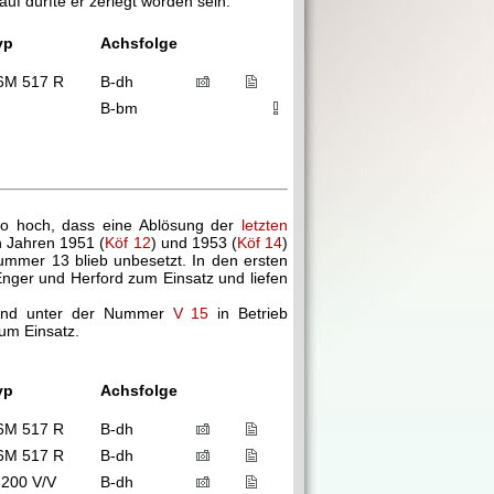
uf dürfte er zerlegt worden sein.
yp
Achsfolge
6M 517 R
B-dh
B-bm
so hoch, dass eine Ablösung der
letzten
n Jahren 1951 (
Köf 12
) und 1953 (
Köf 14
)
nummer 13 blieb unbesetzt. In den ersten
nger und Herford zum Einsatz und liefen
t und unter der Nummer
V 15
in Betrieb
um Einsatz.
yp
Achsfolge
6M 517 R
B-dh
6M 517 R
B-dh
 200 V/V
B-dh