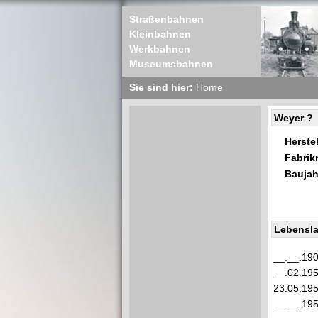
Straßenbahnen
Kleinbahnen
Werkbahnen
Museumsbahnen
Sie sind hier:
Home
Weyer ?
Herstel
Fabri
Baujah
Lebensla
__.__.19
__.02.19
23.05.19
__.__.19