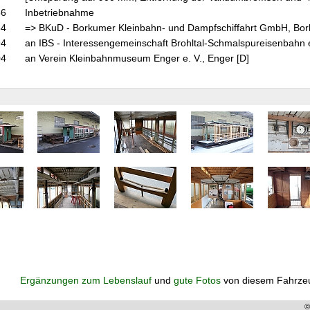
56
Inbetriebnahme
64
=> BKuD - Borkumer Kleinbahn- und Dampfschiffahrt GmbH, Bor
94
an IBS - Interessengemeinschaft Brohltal-Schmalspureisenbahn e.
04
an Verein Kleinbahnmuseum Enger e. V., Enger [D]
Ergänzungen zum Lebenslauf
und
gute Fotos
von diesem Fahrze
©