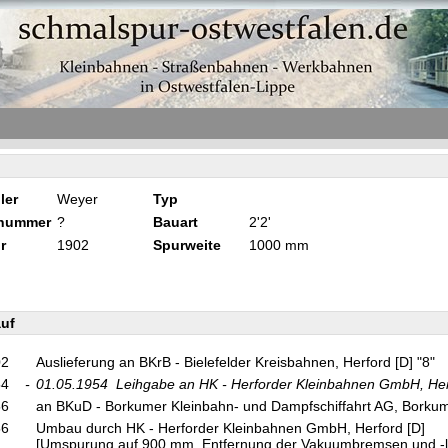
ler
Weyer
Typ
knummer
?
Bauart
2'2'
r
1902
Spurweite
1000 mm
uf
02
Auslieferung an BKrB - Bielefelder Kreisbahnen, Herford [D] "8"
54
-
01.05.1954
Leihgabe an HK - Herforder Kleinbahnen GmbH, He
56
an BKuD - Borkumer Kleinbahn- und Dampfschiffahrt AG, Borkum
56
Umbau durch HK - Herforder Kleinbahnen GmbH, Herford [D]
[Umspurung auf 900 mm, Entfernung der Vakuumbremsen und -le