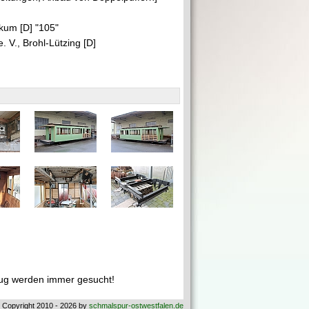
kum [D] "105"
 V., Brohl-Lützing [D]
ug werden immer gesucht!
 Copyright 2010 - 2026 by
schmalspur-ostwestfalen.de