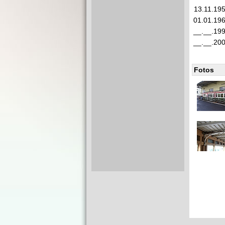
13.11.19
01.01.19
__.__.19
__.__.20
Fotos