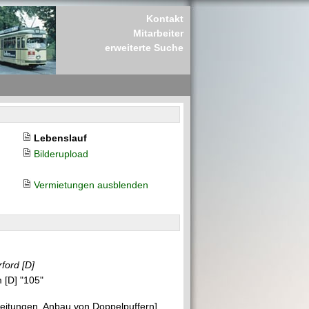
Kontakt
Mitarbeiter
erweiterte Suche
Lebenslauf
Bilderupload
Vermietungen ausblenden
rford
[D]
 [D] "105"
itungen, Anbau von Doppelpuffern]