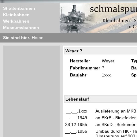
Straßenbahnen
Kleinbahnen
Werkbahnen
Museumsbahnen
Sie sind hier:
Home
Weyer ?
Hersteller
Weyer
Ty
Fabriknummer
?
Ba
Baujahr
1xxx
Sp
Lebenslauf
__.__.1xxx
Auslieferung an MKB
__.__.1949
an BKrB - Bielefelder
28.12.1955
an BKuD - Borkumer 
__.__.1956
Umbau durch HK - He
[Umspurung auf 900 