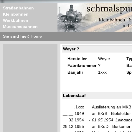
Straßenbahnen
Kleinbahnen
Werkbahnen
Museumsbahnen
Sie sind hier:
Home
Weyer ?
Hersteller
Weyer
Ty
Fabriknummer
?
Ba
Baujahr
1xxx
Sp
Lebenslauf
__.__.1xxx
Auslieferung an MKB
__.__.1949
an BKrB - Bielefelder
__.02.1954
-
01.05.1954
Leihgabe
28.12.1955
an BKuD - Borkumer 