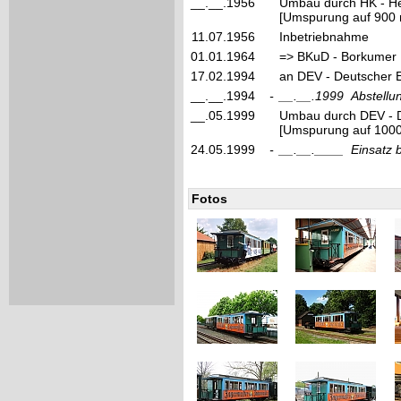
__.__.1956
Umbau durch HK - He
[Umspurung auf 900 
11.07.1956
Inbetriebnahme
01.01.1964
=> BKuD - Borkumer 
17.02.1994
an DEV - Deutscher E
__.__.1994
-
__.__.1999
Abstellu
__.05.1999
Umbau durch DEV - D
[Umspurung auf 1000
24.05.1999
-
__.__.____
Einsatz 
Fotos