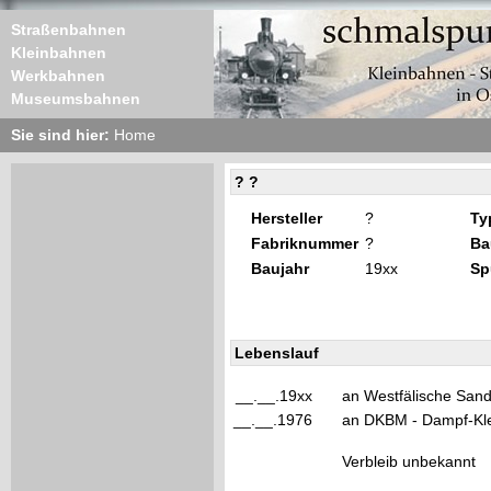
Straßenbahnen
Kleinbahnen
Werkbahnen
Museumsbahnen
Sie sind hier:
Home
? ?
Hersteller
?
Ty
Fabriknummer
?
Ba
Baujahr
19xx
Sp
Lebenslauf
__.__.19xx
an Westfälische Sand
__.__.1976
an DKBM - Dampf-Klei
Verbleib unbekannt