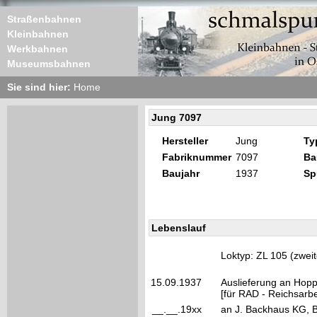
Straßenbahnen
Kleinbahnen
Werkbahnen
Museumsbahnen
Sie sind hier:
Home
Jung 7097
Hersteller
Jung
Ty
Fabriknummer
7097
Ba
Baujahr
1937
Sp
Lebenslauf
Loktyp: ZL 105 (zwei
15.09.1937
Auslieferung an Hopp,
[für RAD - Reichsarbei
__.__.19xx
an J. Backhaus KG, 