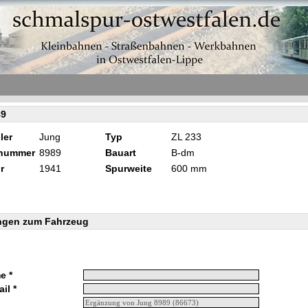
89
ler
Jung
Typ
ZL 233
knummer
8989
Bauart
B-dm
r
1941
Spurweite
600 mm
ngen zum Fahrzeug
e *
il *