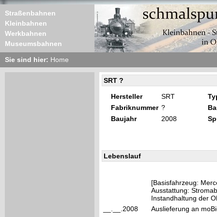
Straßenbahnen
Kleinbahnen
Werkbahnen
Museumsbahnen
Sie sind hier:
Home
SRT ?
Hersteller
SRT
Ty
Fabriknummer
?
Ba
Baujahr
2008
Sp
Lebenslauf
[Basisfahrzeug: Mer
Ausstattung: Stroma
Instandhaltung der O
__.__.2008
Auslieferung an moBi