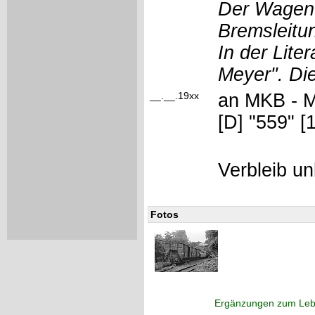
Der Wagen 
Bremsleitu
In der Lite
Meyer". Die
__.__.19xx
an MKB - M
[D] "559" [
Verbleib 
Fotos
Ergänzungen zum Leb