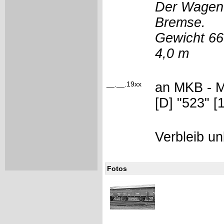
Der Wagen 
Bremse.
Gewicht 66
4,0 m
__.__.19xx
an MKB - M
[D] "523" 
Verbleib 
Fotos