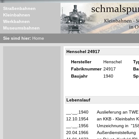
Straßenbahnen
Kleinbahnen
Werkbahnen
Museumsbahnen
Sie sind hier:
Home
Henschel 24917
Hersteller
Henschel
Ty
Fabriknummer
24917
Ba
Baujahr
1940
Sp
Lebenslauf
__.__.1940
Auslieferung an TWE 
12.10.1954
an KKB - Kleinbahn K
__.__.1956
Umzeichnung in "15
20.04.1966
Außerdienststellung