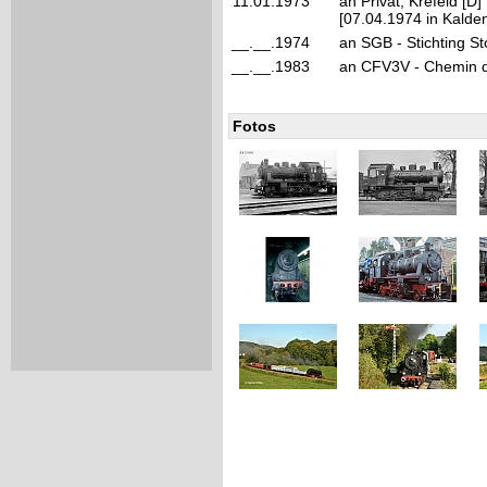
11.01.1973
an Privat, Krefeld [
[07.04.1974 in Kalde
__.__.1974
an SGB - Stichting S
__.__.1983
an CFV3V - Chemin de
Fotos