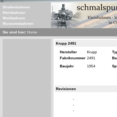
Straßenbahnen
Kleinbahnen
Werkbahnen
Museumsbahnen
Sie sind hier:
Home
Krupp 2491
Hersteller
Krupp
Ty
Fabriknummer
2491
Ba
Baujahr
1954
Sp
Revisionen
-
-
-