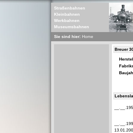
Straßenbahnen
Kleinbahnen
Werkbahnen
Museumsbahnen
Sie sind hier:
Home
Breuer 3
Herstel
Fabri
Baujah
Lebensla
__.__.19
__.__.19
13.01.20