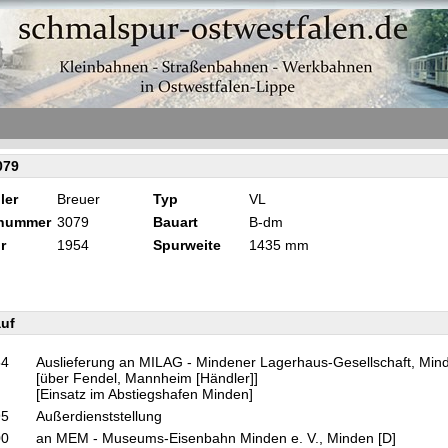
079
ler
Breuer
Typ
VL
knummer
3079
Bauart
B-dm
r
1954
Spurweite
1435 mm
uf
54
Auslieferung an MILAG - Mindener Lagerhaus-Gesellschaft, Mind
[über Fendel, Mannheim [Händler]]
[Einsatz im Abstiegshafen Minden]
95
Außerdienststellung
00
an MEM - Museums-Eisenbahn Minden e. V., Minden [D]