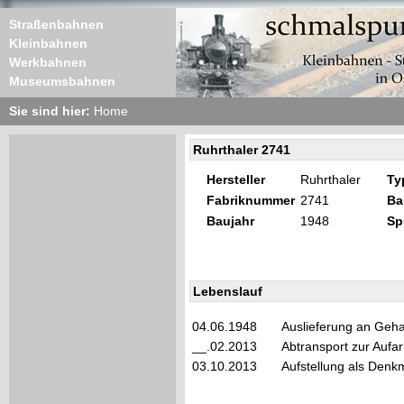
Straßenbahnen
Kleinbahnen
Werkbahnen
Museumsbahnen
Sie sind hier:
Home
Ruhrthaler 2741
Hersteller
Ruhrthaler
Ty
Fabriknummer
2741
Ba
Baujahr
1948
Sp
Lebenslauf
04.06.1948
Auslieferung an Geh
__.02.2013
Abtransport zur Aufa
03.10.2013
Aufstellung als Denk