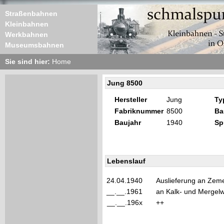
Straßenbahnen
Kleinbahnen
Werkbahnen
Museumsbahnen
Sie sind hier:
Home
Jung 8500
Hersteller
Jung
Ty
Fabriknummer
8500
Ba
Baujahr
1940
Sp
Lebenslauf
24.04.1940
Auslieferung an Zem
__.__.1961
an Kalk- und Mergelw
__.__.196x
++