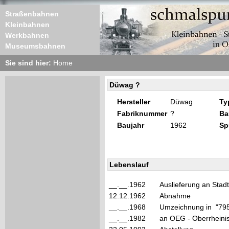
Straßenbahnen
Kleinbahnen
Werkbahnen
Museumsbahnen
Sie sind hier:
Home
Düwag ?
Hersteller
Düwag
Ty
Fabriknummer
?
Ba
Baujahr
1962
Sp
Lebenslauf
__.__.1962
Auslieferung an Stad
12.12.1962
Abnahme
__.__.1968
Umzeichnung in "79
__.__.1982
an OEG - Oberrheini