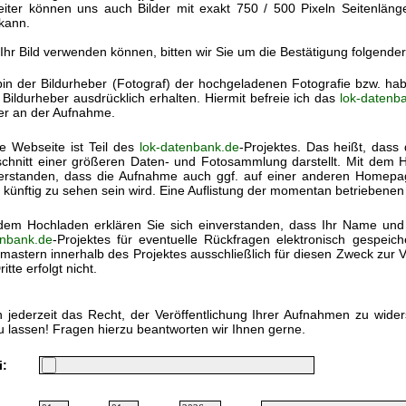
eiter können uns auch Bilder mit exakt 750 / 500 Pixeln Seitenlän
kann.
 Ihr Bild verwenden können, bitten wir Sie um die Bestätigung folgende
bin der Bildurheber (Fotograf) der hochgeladenen Fotografie bzw. h
Bildurheber ausdrücklich erhalten. Hiermit befreie ich das
lok-datenb
ter an der Aufnahme.
e Webseite ist Teil des
lok-datenbank.de
-Projektes. Das heißt, dass 
chnitt einer größeren Daten- und Fotosammlung darstellt. Mit dem Ho
erstanden, dass die Aufnahme auch ggf. auf einer anderen Homep
 künftig zu sehen sein wird. Eine Auflistung der momentan betriebenen
dem Hochladen erklären Sie sich einverstanden, dass Ihr Name und
nbank.de
-Projektes für eventuelle Rückfragen elektronisch gespei
astern innerhalb des Projektes ausschließlich für diesen Zweck zur V
itte erfolgt nicht.
 jederzeit das Recht, der Veröffentlichung Ihrer Aufnahmen zu wide
u lassen! Fragen hierzu beantworten wir Ihnen gerne.
i: