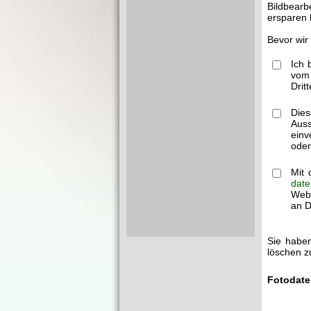
Bildbearb
ersparen 
Bevor wir
Ich 
vom 
Drit
Dies
Auss
einv
oder
Mit 
date
Webm
an Dr
Sie haben
löschen z
Fotodate