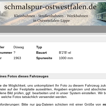
ler
Düwag
Typ
knummer
?
Bauart
B'2'B'-el
r
1963
Spurweite
1000 mm
ines Fotos dieses Fahrzeuges
e die Möglichkeit, uns unkompliziert Ihr Foto zu diesem Fahrzeug zu
Datei auf der Festplatte auswählen, Angaben ergänzen und abschicke
ene Bild prüfen, ggf. bearbeiten und in unser System einstellen. Wir 
n, welche Fotos tatsächlich verwendet werden.
forderungen: Bitte nur jpg-Dateien schicken mit einer Größe von
m