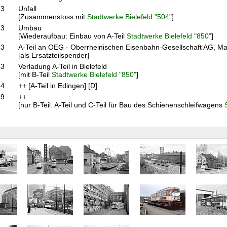
83
Unfall
[Zusammenstoss mit
Stadtwerke Bielefeld "504"
]
83
Umbau
[Wiederaufbau: Einbau von A-Teil
Stadtwerke Bielefeld "850"
]
83
A-Teil an OEG - Oberrheinischen Eisenbahn-Gesellschaft AG, M
[als Ersatzteilspender]
83
Verladung A-Teil in Bielefeld
[mit B-Teil
Stadtwerke Bielefeld "850"
]
84
++ [A-Teil in Edingen] [D]
89
++
[nur B-Teil. A-Teil und C-Teil für Bau des Schienenschleifwagens