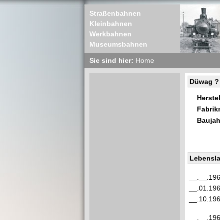
Straßenbahnen
Kleinbahnen
Werkbahnen
Museumsbahnen
Sie sind hier:
Home
Düwag ?
Herstel
Fabri
Baujah
Lebensla
__.__.19
__.01.19
__.10.19
__.__.19