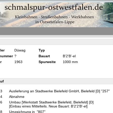
ler
Düwag
Typ
knummer
?
Bauart
B'2'B'-el
r
1963
Spurweite
1000 mm
uf
63
Auslieferung an Stadtwerke Bielefeld GmbH, Bielefeld [D] "257"
64
Abnahme
66
Umbau [Werkstatt Stadtwerke Bielefeld, Bielefeld] [D]
[Einbau eines Mittelteils. Neue Bauart: B'2'2'B'-el]
68
Umzeichnung in "807"