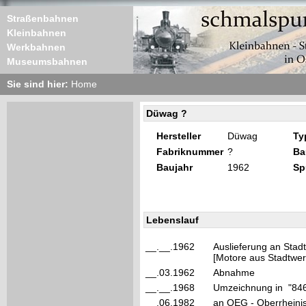
Straßenbahnen
Kleinbahnen
Werkbahnen
Museumsbahnen
Sie sind hier:
Home
Düwag ?
Hersteller
Düwag
Ty
Fabriknummer
?
Ba
Baujahr
1962
Sp
Lebenslauf
__.__.1962
Auslieferung an Stad
[Motore aus Stadtwer
__.03.1962
Abnahme
__.__.1968
Umzeichnung in "84
__.06.1982
an OEG - Oberrheini