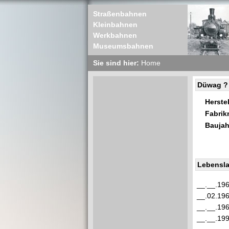
Straßenbahnen
Kleinbahnen
Werkbahnen
Museumsbahnen
Sie sind hier:
Home
Düwag ?
Herstel
Fabri
Baujah
Lebensla
__.__.19
__.02.19
__.__.19
__.__.19