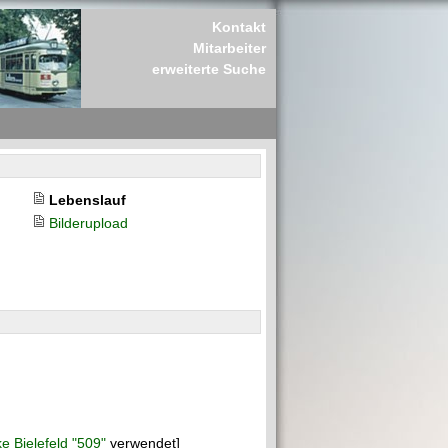
Kontakt
Mitarbeiter
erweiterte Suche
Lebenslauf
Bilderupload
e Bielefeld "509"
verwendet]