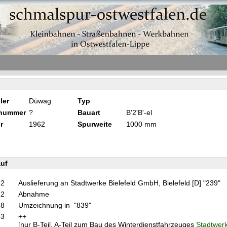
ler
Düwag
Typ
knummer
?
Bauart
B'2'B'-el
r
1962
Spurweite
1000 mm
uf
62
Auslieferung an Stadtwerke Bielefeld GmbH, Bielefeld [D] "239"
62
Abnahme
68
Umzeichnung in "839"
93
++
[nur B-Teil. A-Teil zum Bau des Winterdienstfahrzeuges
Stadtwerk