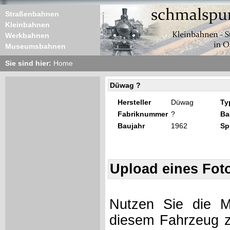
Straßenbahnen
Kleinbahnen
Werkbahnen
Museumsbahnen
Sie sind hier:
Home
Düwag ?
Hersteller
Düwag
Ty
Fabriknummer
?
Ba
Baujahr
1962
Sp
Upload eines Fot
Nutzen Sie die Mö
diesem Fahrzeug z