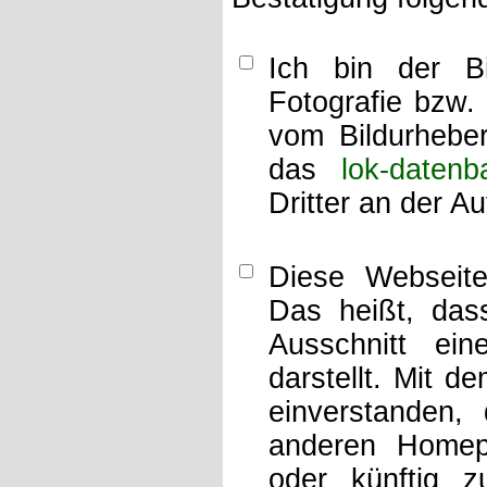
Ich bin der Bi
Fotografie bzw.
vom Bildurheber
das
lok-datenb
Dritter an der A
Diese Webseit
Das heißt, dass
Ausschnitt ei
darstellt. Mit d
einverstanden,
anderen Home
oder künftig z