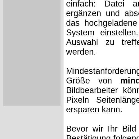
einfach: Datei 
ergänzen und absc
das hochgeladene 
System einstelle
Auswahl zu treff
werden.
Mindestanforderung
Größe von
min
Bildbearbeiter kö
Pixeln Seitenlän
ersparen kann.
Bevor wir Ihr Bil
Bestätigung folgen