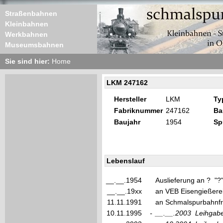
Straßenbahnen
Kleinbahnen
Werkbahnen
Museumsbahnen
Sie sind hier:
Home
LKM 247162
Hersteller
LKM
Ty
Fabriknummer
247162
Ba
Baujahr
1954
Sp
Lebenslauf
__.__.1954
Auslieferung an ? "?
__.__.19xx
an VEB Eisengießere
11.11.1991
an Schmalspurbahnfre
10.11.1995
-
__.__.2003
Leihgabe