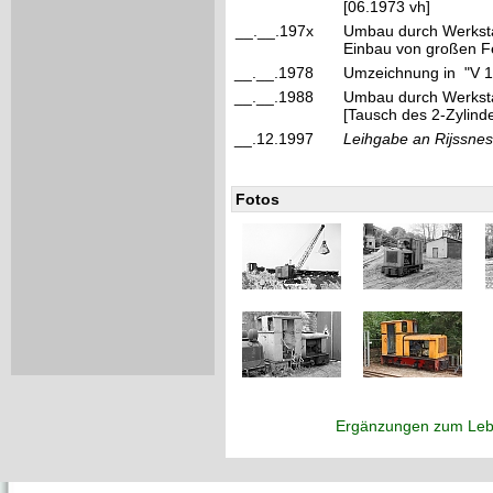
[06.1973 vh]
__.__.197x
Umbau durch Werks
Einbau von großen Fe
__.__.1978
Umzeichnung in "V 
__.__.1988
Umbau durch Werkst
[Tausch des 2-Zylind
__.12.1997
Leihgabe an Rijssne
Fotos
Ergänzungen zum Leb