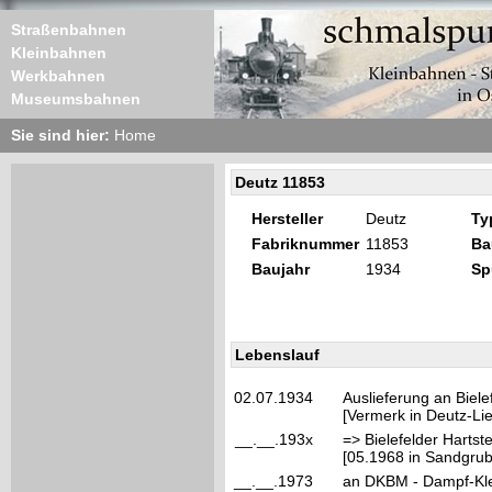
Straßenbahnen
Kleinbahnen
Werkbahnen
Museumsbahnen
Sie sind hier:
Home
Deutz 11853
Hersteller
Deutz
Ty
Fabriknummer
11853
Ba
Baujahr
1934
Sp
Lebenslauf
02.07.1934
Auslieferung an Biel
[Vermerk in Deutz-Lie
__.__.193x
=> Bielefelder Harts
[05.1968 in Sandgrub
__.__.1973
an DKBM - Dampf-Klei