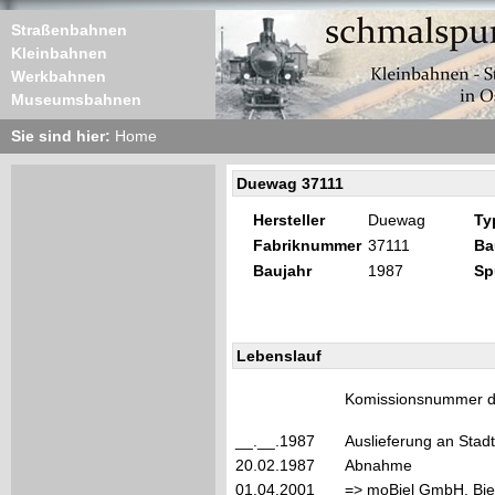
Straßenbahnen
Kleinbahnen
Werkbahnen
Museumsbahnen
Sie sind hier:
Home
Duewag 37111
Hersteller
Duewag
Ty
Fabriknummer
37111
Ba
Baujahr
1987
Sp
Lebenslauf
Komissionsnummer de
__.__.1987
Auslieferung an Stad
20.02.1987
Abnahme
01.04.2001
=> moBiel GmbH, Biel