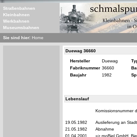
Straßenbahnen
Kleinbahnen
Werkbahnen
Museumsbahnen
Sie sind hier:
Home
Duewag 36660
Hersteller
Duewag
Ty
Fabriknummer
36660
Ba
Baujahr
1982
Sp
Lebenslauf
Komissionsnummer de
19.05.1982
Auslieferung an Stad
21.05.1982
Abnahme
01.04.2001
=> moBiel GmbH, Biel